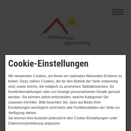
Cookie-Einstellungen
Wir verwenden Cookies, um Ihnen ein optimales Webseiten-Erlebnis zu
bieten. Dazu zählen Cookies, die für den Betrieb der Seite notwendig
„Man darf nicht verlernen, die
sind, sowie solche, die lediglich zu anonymen Statistikzwecken, für
Komforteinstellungen oder zur Anzeige personalisierter Inhalte genutzt
werden. Sie können selbst entscheiden, welche Kategorien Sie
Welt mit den Augen eines
zulassen möchten. Bitte beachten Sie, dass auf Basis Ihrer
Einstellungen womöglich nicht mehr alle Funktionalitäten der Seite zur
Kindes zu sehen.“ - Henri
Verfügung stehen.
Sie können Ihre Auswahl jederzeit in den Cookie-Einstellungen unter
Matisse
Datenschutzerklärung anpassen.