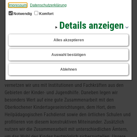
Impressum
Datenschutzerklärung
Notwendig
Komfort
Details anzeigen
Start
Unser Kinderhaus
Kooperationspartner
Alles akzeptieren
Kooperationspartner
Auswahl bestätigen
Ablehnen
Um die Kinder in ihrer Entwicklung ganzheitlich zu begleiten,
vernetzen wir uns mit Institutionen und Fachkräften aus den
Gebieten der Kinder- und Jugendhilfe. Daneben legen wir
besonders Wert auf eine gute Zusammenarbeit mit den
Oberkochener Kindertageseinrichtungen, dem Hort, dem
Heilpädagogischen Fachdienst sowie den örtlichen Schulen und
profitieren von diesem konstruktiven Miteinander. Zusätzlich
nutzen wir die Zusammenarbeit mit unterschiedlichen Ämtern,
um das Wohl des Kindes bestmöglich sicherzustellen. Unsere